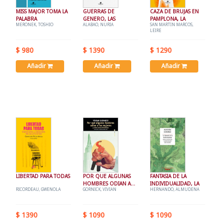
MISS MAJOR TOMA LA
GUERRAS DE
CAZA DE BRUJAS EN
PALABRA
GENERO, LAS
PAMPLONA, LA
MERONEK, TOSHIO
ALABAO, NURIA
SAN MARTIN MARCOS,
LEIRE
$ 980
$ 1390
$ 1290
Añadir
Añadir
Añadir
LIBERTAD PARA TODAS
POR QUE ALGUNAS
FANTASIA DE LA
HOMBRES ODIAN A
INDIVIDUALIDAD, LA
RICORDEAU, GWENOLA
GORNICK, VIVIAN
HERNANDO, ALMUDENA
LAS MUJERES
$ 1390
$ 1090
$ 1090