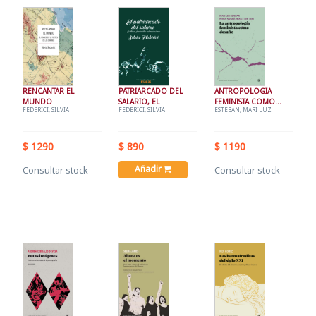
RENCANTAR EL
PATRIARCADO DEL
ANTROPOLOGIA
MUNDO
SALARIO, EL
FEMINISTA COMO
FEDERICI, SILVIA
FEDERICI, SILVIA
ESTEBAN, MARI LUZ
DESAFIO, LA
$ 1290
$ 890
$ 1190
Añadir
Consultar stock
Consultar stock