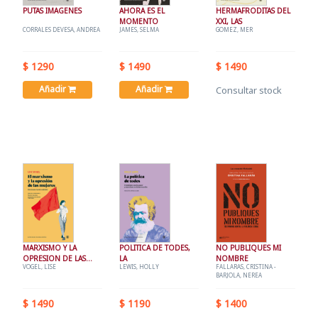
PUTAS IMAGENES
AHORA ES EL
HERMAFRODITAS DEL
MOMENTO
XXI, LAS
CORRALES DEVESA, ANDREA
JAMES, SELMA
GOMEZ, MER
$ 1290
$ 1490
$ 1490
Añadir
Añadir
Consultar stock
MARXISMO Y LA
POLITICA DE TODES,
NO PUBLIQUES MI
OPRESION DE LAS
LA
NOMBRE
VOGEL, LISE
LEWIS, HOLLY
FALLARAS, CRISTINA -
MUJERES, EL
BARJOLA, NEREA
$ 1490
$ 1190
$ 1400