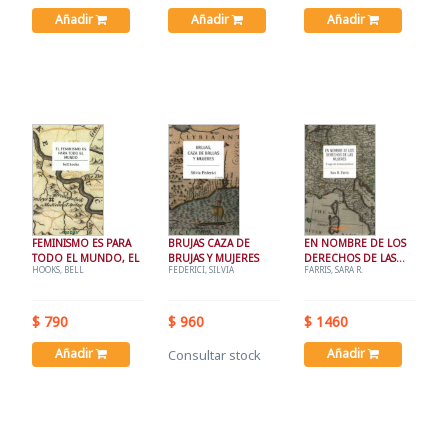
Añadir
Añadir
Añadir
FEMINISMO ES PARA
BRUJAS CAZA DE
EN NOMBRE DE LOS
TODO EL MUNDO, EL
BRUJAS Y MUJERES
DERECHOS DE LAS
HOOKS, BELL
FEDERICI, SILVIA
FARRIS, SARA R.
MUJERES
$ 790
$ 960
$ 1460
Añadir
Añadir
Consultar stock