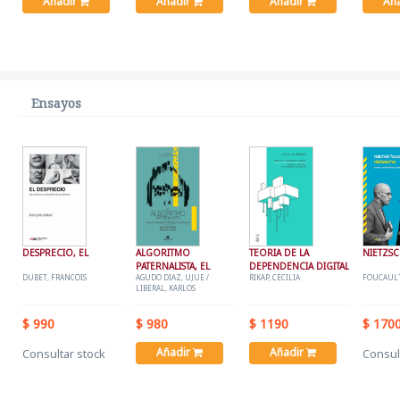
Añadir
Añadir
Añadir
Añ
Ensayos
DESPRECIO, EL
ALGORITMO
TEORIA DE LA
NIETZS
PATERNALISTA, EL
DEPENDENCIA DIGITAL
DUBET, FRANCOIS
AGUDO DIAZ, UJUE /
RIKAP, CECILIA
FOUCAULT
LIBERAL, KARLOS
$ 990
$ 980
$ 1190
$ 170
Añadir
Añadir
Consultar stock
Consul