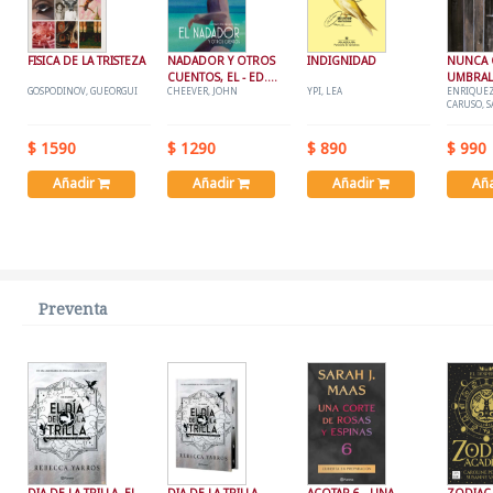
FISICA DE LA TRISTEZA
NADADOR Y OTROS
INDIGNIDAD
NUNCA 
CUENTOS, EL - ED.
UMBRAL
GOSPODINOV, GUEORGUI
CHEEVER, JOHN
YPI, LEA
ENRIQUEZ
ILUSTRADA
CARUSO, 
$ 1590
$ 1290
$ 890
$ 990
Añadir
Añadir
Añadir
Añ
Preventa