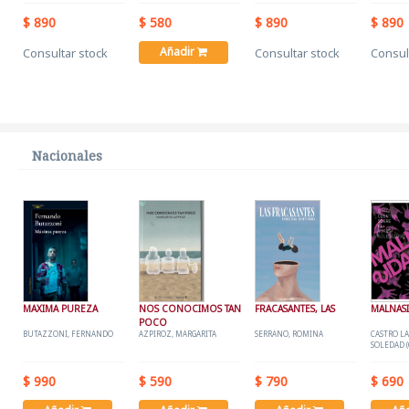
$ 890
$ 580
$ 890
$ 890
Añadir
Consultar stock
Consultar stock
Consul
Nacionales
MAXIMA PUREZA
NOS CONOCIMOS TAN
FRACASANTES, LAS
MALNAS
POCO
BUTAZZONI, FERNANDO
AZPIROZ, MARGARITA
SERRANO, ROMINA
CASTRO L
SOLEDAD 
$ 990
$ 590
$ 790
$ 690