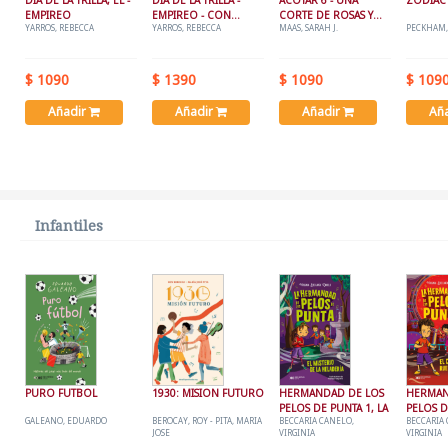
DIA DE LA TRILLA, EL -
DIA DE LA TRILLA -
ACOTAR 6 - UNA
ZODIAC
EMPIREO
EMPIREO - CON
CORTE DE ROSAS Y
YARROS, REBECCA
YARROS, REBECCA
MAAS, SARAH J.
PECKHAM,
CANTOS TINTADOS
ESPINAS 6
$ 1090
$ 1390
$ 1090
$ 109
Añadir
Añadir
Añadir
Añ
Infantiles
PURO FUTBOL
1930: MISION FUTURO
HERMANDAD DE LOS
HERMAN
PELOS DE PUNTA 1, LA
PELOS D
GALEANO, EDUARDO
BEROCAY, ROY - PITA, MARIA
BECCARIA CANELO,
BECCARIA
JOSE
VIRGINIA
VIRGINIA