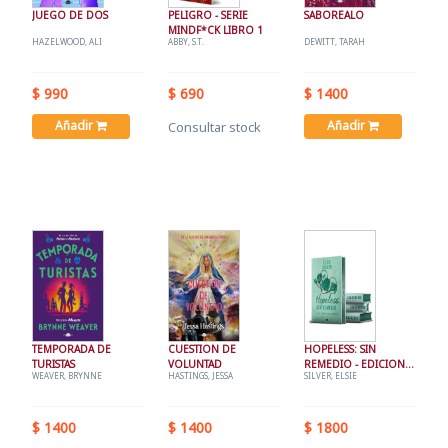
JUEGO DE DOS
PELIGRO - SERIE
SABOREALO
MINDF*CK LIBRO 1
HAZELWOOD, ALI
ABBY, S.T.
DEWITT, TARAH
$ 990
$ 690
$ 1400
Añadir
Añadir
Consultar stock
TEMPORADA DE
CUESTION DE
HOPELESS: SIN
TURISTAS
VOLUNTAD
REMEDIO - EDICION
WEAVER, BRYNNE
HASTINGS, JESSA
SILVER, ELSIE
ESPECIAL
$ 1400
$ 1400
$ 1800