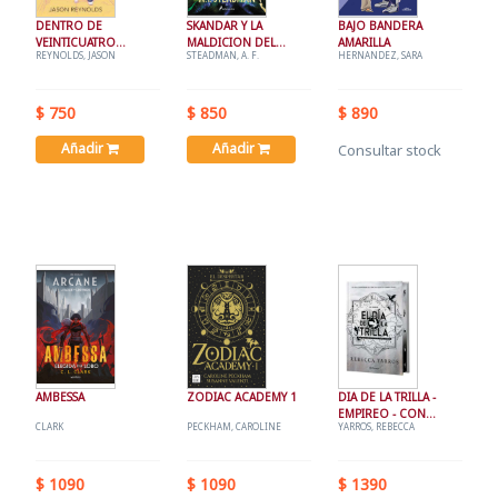
DENTRO DE
SKANDAR Y LA
BAJO BANDERA
VEINTICUATRO
MALDICION DEL
AMARILLA
REYNOLDS, JASON
STEADMAN, A. F.
HERNANDEZ, SARA
SEGUNDOS
ESQUELETO
$ 750
$ 850
$ 890
Añadir
Añadir
Consultar stock
AMBESSA
ZODIAC ACADEMY 1
DIA DE LA TRILLA -
EMPIREO - CON
CLARK
PECKHAM, CAROLINE
YARROS, REBECCA
CANTOS TINTADOS
$ 1090
$ 1090
$ 1390