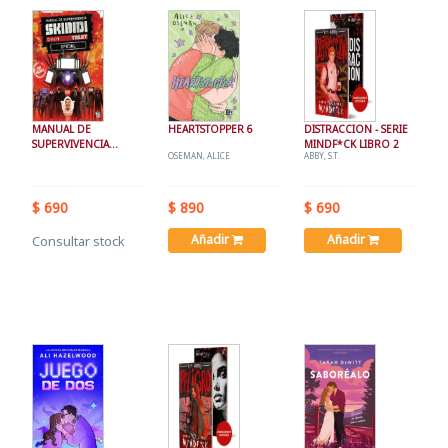
MANUAL DE
HEARTSTOPPER 6
DISTRACCION - SERIE
SUPERVIVENCIA
MINDF*CK LIBRO 2
OSEMAN, ALICE
ABBY, S.T.
SKIBIDI TOILET -
OFICIAL
$ 690
$ 890
$ 690
Añadir
Añadir
Consultar stock