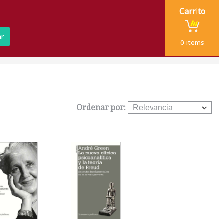
Carrito
ar
0
items
Ordenar por: