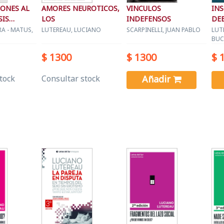
ONES AL
AMORES NEUROTICOS,
VINCULOS
IN
SIS
LOS
INDEFENSOS
DE
EXI
A - MATUS,
LUTEREAU, LUCIANO
SCARPINELLI, JUAN PABLO
LUT
BUC
$ 1300
$ 1300
$ 
tock
Consultar stock
Añadir