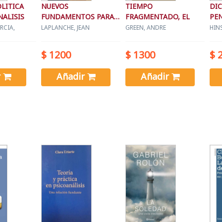
OLITICA
NUEVOS
TIEMPO
DI
NALISIS
FUNDAMENTOS PARA
FRAGMENTADO, EL
PE
EL PSICOANALISIS
KL
RCIA,
LAPLANCHE, JEAN
GREEN, ANDRE
HIN
$ 1200
$ 1300
$ 
r
Añadir
Añadir