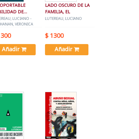
SOPORTABLE
LADO OSCURO DE LA
BILIDAD DE
FAMILIA, EL
STIR, LA
EREAU, LUCIANO -
LUTEREAU, LUCIANO
HANAN, VERONICA
1300
$ 1300
Añadir
Añadir