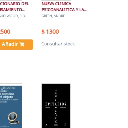
CCIONARIO DEL
NUEVA CLINICA
NSAMIENTO
PSICOANALITICA Y LA
EINIANO
TEORIA DE FREUD
SHELWOOD, R.D.
GREEN, ANDRÉ
2500
$ 1300
Añadir
Consultar stock