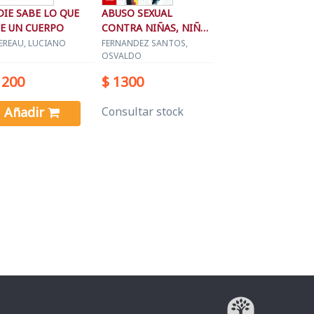
IE SABE LO QUE
ABUSO SEXUAL
E UN CUERPO
CONTRA NIÑAS, NIÑOS
Y ADOLESCENTES
EREAU, LUCIANO
FERNANDEZ SANTOS,
OSVALDO
1200
$ 1300
Añadir
Consultar stock