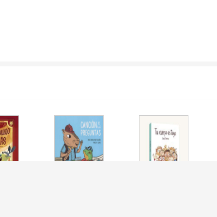
AL MUNDO EN
CANCION DE LAS
TU CUERPO ES TUYO
 LA
PREGUNTAS
(CARTONE)