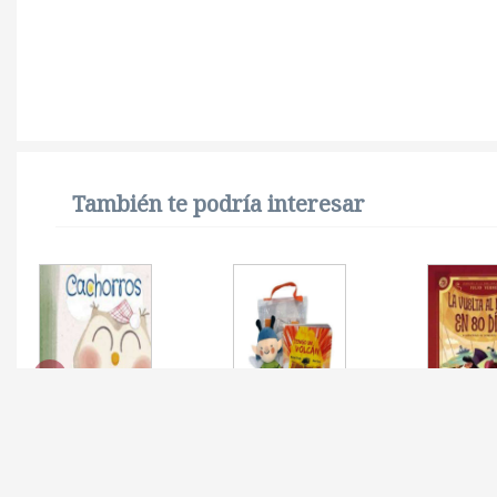
También te podría interesar
CACHORROS
PACK TENGO UN
VUELTA 
VOLCAN LIBRO +
80 DIAS,