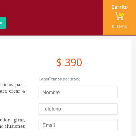
Carrito
ar
0
items
$ 390
Consúltenos por stock
ociclos para
Nombre
para crear 4
Teléfono
eden girar,
Email
o ilusiones