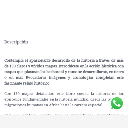
Descripción
Contempla el apasionante desarrollo de la historia a través de más
de 130 claros y vívidos mapas. Introdúcete en la acción histórica con
mapas que plasman los hechos tal y como se desarrollaron, en tierra
o en mar. Evocadoras imágenes y cronologías completan este
fascinante relato histórico.
Con 130 mapas detallados, este libro cuenta la historia de los
episodios fundamentales en la historia mundial, desde las primeras
migraciones humanas en África hasta la carrera espacial.
Con un prólogo escrito por el renombrado presentador e
historiador
Peter Snow
, estos mapas del mundo, regionales y
globales, presentan la historia tal y como sucedió y muestran cómo