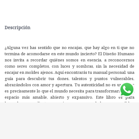
Descripción
¿Alguna vez has sentido que no encajas, que hay algo en ti que no
termina de acomodarse en este mundo incierto? El Diseño Humano
nos invita a recordar quiénes somos en esencia, a reconocernos
como seres completos, con luces y sombras, sin la necesidad de
encajar en moldes ajenos. Aquí encontrarás tu manual personal: una
guía para descubrir tus dones, talentos y puntos vulnerables,
abrazándolos con amor y apertura. Tu autenticidad no es un error;
es precisamente lo que el mundo necesita para transformarse en un
espacio más amable, abierto y expansivo. Este libro es para
buscadores, valientes, curiosos, emprendedores, sensibles,
exploradores e incluso para los escépticos. Es para todo ser
humano que anhele ocupar, al fin, el lugar que le corresponde en su
propia historia. Es un viaje con inicio, pero sin final, en el que no se
trata de cambiarte, sino de recordarte. ¿Te atreves a embarcarte en
esta experiencia transformadora?