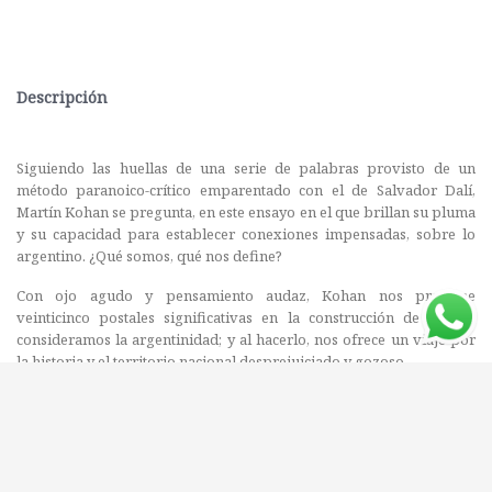
Descripción
Siguiendo las huellas de una serie de palabras provisto de un
método paranoico-crítico emparentado con el de Salvador Dalí,
Martín Kohan se pregunta, en este ensayo en el que brillan su pluma
y su capacidad para establecer conexiones impensadas, sobre lo
argentino. ¿Qué somos, qué nos define?
Con ojo agudo y pensamiento audaz, Kohan nos propone
veinticinco postales significativas en la construcción de lo que
consideramos la argentinidad; y al hacerlo, nos ofrece un viaje por
la historia y el territorio nacional desprejuiciado y gozoso.
«De manera que esa noche, la noche del 24 de septiembre de 1923, le
tocó al argentino [Luis Ángel Firpo] ser el héroe, le tocó ser el titán
mayor, le tocó el brillo, le tocó la historia, pero le tocó también
perder. ¿Y no fue más argentino por eso, de alguna manera, al
conjugar hazaña y derrota, al conjugar mérito y caída?».