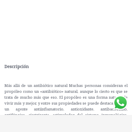
Descripción
Más allá de un antibiótico natural Muchas personas consideran el
propóleo como un «antibiótico» natural, aunque lo cierto es que se
trata de mucho más que eso. El propóleo es una forma natural de
vivir más y mejor, y entre sus propiedades se puede destacar que es
un agente antiinflamatorio, antioxidante, antibacteriano,
antifúngico, cicatrizante, estimulador del sistema inmunológico,
etcétera. Este libro es una síntesis experta de conocimientos
científicos, presentada en un lenguaje accesible para el público