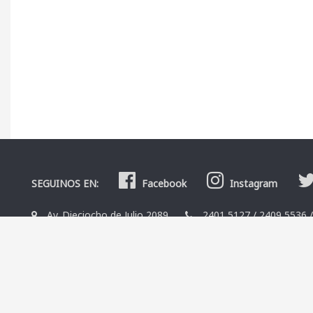
SEGUINOS EN:
Facebook
Instagram
Av. Dieciocho de Julio 2089
2401 5127
/
2409 5536
La Librería
Editoriales
Contacto
Términos y condicio