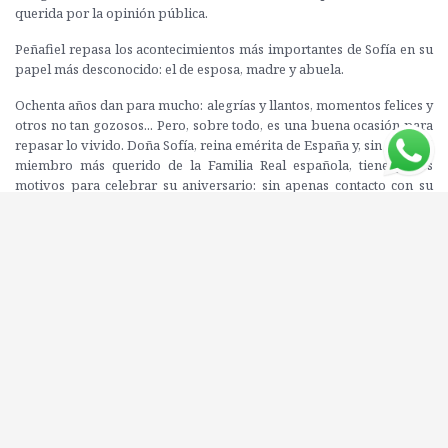
querida por la opinión pública.
Peñafiel repasa los acontecimientos más importantes de Sofía en su
papel más desconocido: el de esposa, madre y abuela.
Ochenta años dan para mucho: alegrías y llantos, momentos felices y
otros no tan gozosos... Pero, sobre todo, es una buena ocasión para
repasar lo vivido. Doña Sofía, reina emérita de España y, sin duda, el
miembro más querido de la Familia Real española, tiene pocos
motivos para celebrar su aniversario: sin apenas contacto con su
marido, soporta como puede la humillación del destierro de su hija
Cristina y el encarcelamiento de su yerno Iñaki Urdangarin. Y, por si
no fuera suficiente, la relación con sus nietas Leonor y Sofía no es
todo lo idílica que cabría esperar, como se demostró en el triste
episodio de la catedral de Mallorca, que no lograron borrar con el
paripé que la reina Letizia y la propia Sofía protagonizaron unos
días después, simulando ser la familia ideal a las puertas del
hospital adonde habían acudido para visitar a don Juan Carlos.
Editorial: GRIJALBO