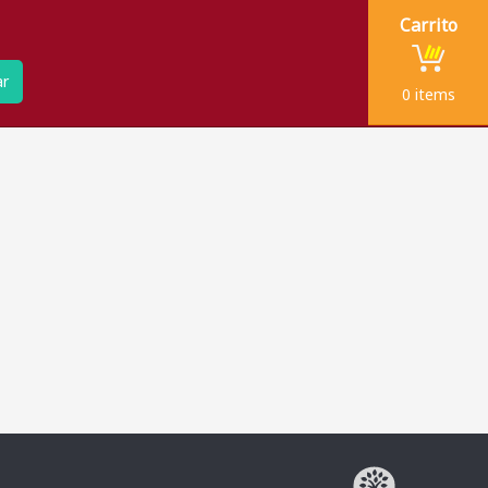
Carrito
ar
0
items