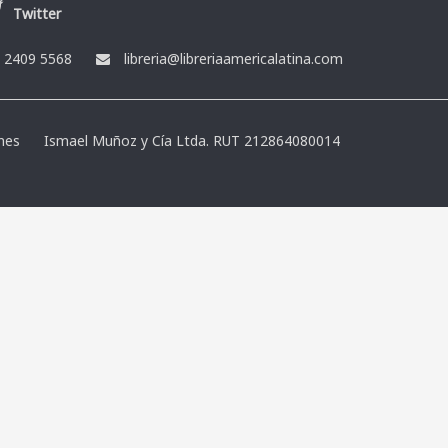
Twitter
/
2409 5568
libreria@libreriaamericalatina.com
nes
Ismael Muñoz y Cía Ltda. RUT 212864080014