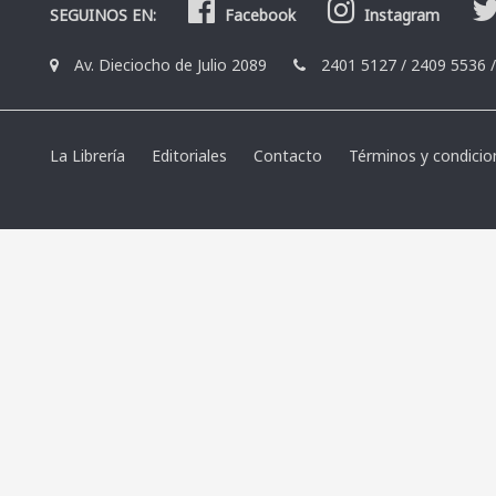
SEGUINOS EN:
Facebook
Instagram
Av. Dieciocho de Julio 2089
2401 5127
/
2409 5536
La Librería
Editoriales
Contacto
Términos y condicio