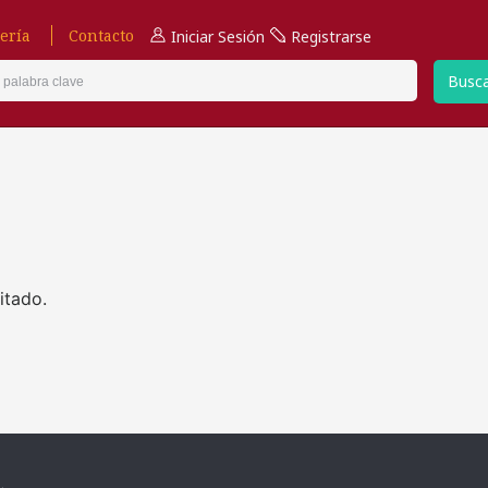
ería
Contacto
Iniciar Sesión
Registrarse
Busc
itado.