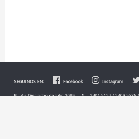
SEGUINOS EN:
Facebook
Instagram
Av. Dieciocho de Julio 2089
2401 5127
/
2409 5536
La Librería
Editoriales
Contacto
Términos y condicio