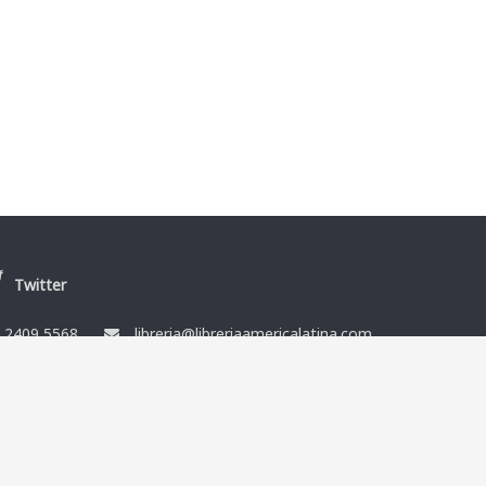
Twitter
/
2409 5568
libreria@libreriaamericalatina.com
nes
Ismael Muñoz y Cía Ltda. RUT 212864080014