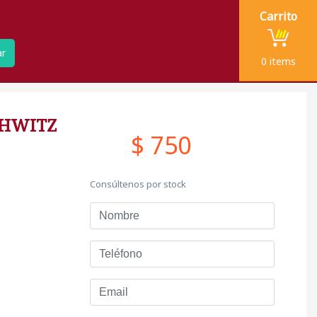
Carrito
ar
0
items
CHWITZ
$ 750
Consúltenos por stock
Nombre
Teléfono
Email