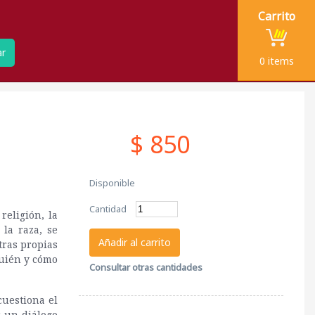
Carrito
ar
0
items
$ 850
Disponible
Cantidad
religión, la
la raza, se
Añadir al carrito
tras propias
quién y cómo
Consultar otras cantidades
cuestiona el
r un diálogo