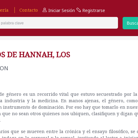
ería
Contacto
Iniciar Sesión
Registrarse
Busc
OS DE HANNAH, LOS
ION
 de género es un recorrido vital que estuvo secuestrado por la 
la industria y la medicina. En manos ajenas, el género, como 
n instrumento de dominación. Por eso hay que tomarlo en nues
 que no sean otros quienes nos ubiquen, clasifiquen y digan 
.
arios que se mueven entre la crónica y el ensayo filosófico, se 
 indaga en lo corporal y lo sexual, invitando al lector a inicia