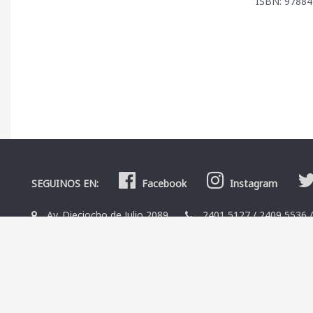
ISBN: 9788
SEGUINOS EN:
Facebook
Instagram
Av. Dieciocho de Julio 2089
2401 5127
/
2409 5536
La Librería
Editoriales
Contacto
Términos y condicio