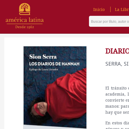
Inicio
La Libr
DIARI
SERRA, S
El tránsito
academia, 
convierte e
manos: para
hay que ser
En estos di
género y se