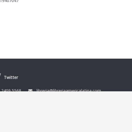
419407047
Twitter
/
2409 5568
libreria@libreriaamericalatina.com
nes
Ismael Muñoz y Cía Ltda. RUT 212864080014