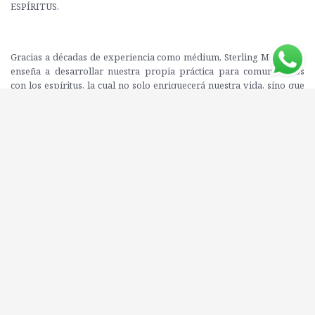
ESPÍRITUS.
Gracias a décadas de experiencia como médium, Sterling Moon nos
enseña a desarrollar nuestra propia práctica para comunicarnos
con los espíritus, la cual no solo enriquecerá nuestra vida, sino que
nos ayudará a encontrar paz interior y a hacer del mundo un lugar
más divertido e interesante.
Este libro nos brinda las claves para aprender a identificar a los
diferentes tipos de espíritus y a interactuar correctamente con ellos,
tales como ancestros, deidades, entidades negativas y espíritus
elementales. En cada capítulo encontraremos consejos y
meditaciones, así como técnicas para lidiar con lugares, personas y
objetos embrujados. Además, descubriremos los diferentes usos de
algunos objetos paranormales, como los espejos negros y las cajas
de espíritus. Desde la importancia de crear un marco ético personal
hasta la de protegerse de entidades negativas, Conversaciones con
espíritus nos explica todo lo que necesitamos saber para crear un
espacio seguro y descifrar los mensajes de los espíritus. Todo ello