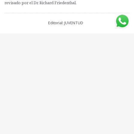
revisado por el Dr. Richard Friedenthal.
Editorial: JUVENTUD
ISBN: 9788426130624
Peso: 250 grs.
Compartí este libro con tus amigos