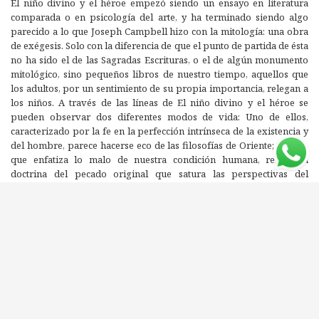
El niño divino y el héroe empezó siendo un ensayo en literatura
comparada o en psicología del arte, y ha terminado siendo algo
parecido a lo que Joseph Campbell hizo con la mitología: una obra
de exégesis. Solo con la diferencia de que el punto de partida de ésta
no ha sido el de las Sagradas Escrituras, o el de algún monumento
mitológico, sino pequeños libros de nuestro tiempo, aquellos que
los adultos, por un sentimiento de su propia importancia, relegan a
los niños. A través de las líneas de El niño divino y el héroe se
pueden observar dos diferentes modos de vida: Uno de ellos,
caracterizado por la fe en la perfección intrínseca de la existencia y
del hombre, parece hacerse eco de las filosofías de Oriente; el otro,
que enfatiza lo malo de nuestra condición humana, refleja la
doctrina del pecado original que satura las perspectivas del
Judaísmo, la Cristiandad y el Islam.
Claudio Naranjo habla con maestría acerca de obras heróicas de
autores como C.S. Lewis, J.R.R. Tolkien, T.H. White y otros, en
contraposición a otras portadoras del elemento del niño divino,
como El Principito de Saint-Exupéry o los libros de Marcel Druon,
Randall Jarrell o E.B. White. A través de esta distinción, el libro nos
conduce a una compleja danza donde entenderemos cómo el héroe
debe incorporar y reconciliarse en su interior con el dragón (en una
palabra, tiene que hacer), mientras que en relación con el Niño