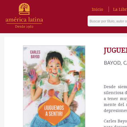
Inicio
La Libr
JUGUE
BAYOD, C
Desde siem
silenciosa 
a tener muy
mente del n
depresiones
Carles Bayo
para desarr