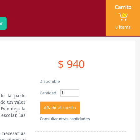
Carrito
ar
0
items
$ 940
Disponible
Cantidad
te la parte
ido un valor
Añadir al carrito
Esto deja la
escolar, las
Consultar otras cantidades
s necesarias
que piensa y