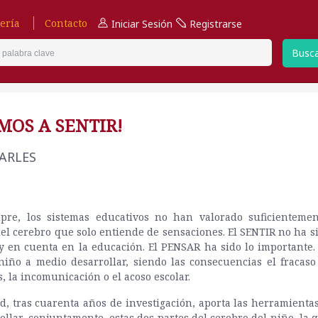
ería
Contacto
Iniciar Sesión
Registrarse
Busc
MOS A SENTIR!
ARLES
pre, los sistemas educativos no han valorado suficientemen
del cerebro que solo entiende de sensaciones. El SENTIR no ha s
 en cuenta en la educación. El PENSAR ha sido lo importante. 
iño a medio desarrollar, siendo las consecuencias el fracaso 
, la incomunicación o el acoso escolar.
d, tras cuarenta años de investigación, aporta las herramienta
ollar, conjuntamente, estas dos partes del cerebro del niño, la 