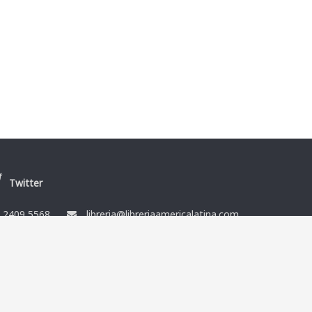
Twitter
/
2409 5568
libreria@libreriaamericalatina.com
nes
Ismael Muñoz y Cía Ltda. RUT 212864080014