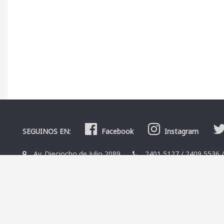
SEGUINOS EN:
Facebook
Instagram
Av. Dieciocho de Julio 2089
2401 5127
/
2409 5536
La Librería
Editoriales
Contacto
Términos y condicio