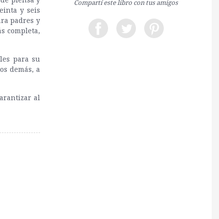
Compartí este libro con tus amigos
einta y seis
ra padres y
s completa,
ales para su
los demás, a
arantizar al