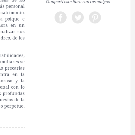
Compartí este libro con tus amigos
más personal
 matrimonio.
ia psique e
ahora en un
nalizar sus
dres, de los
bilidades,
amiliares se
as precarias
entra en la
moroso y la
onal con lo
es profundas
uestas de la
so perpetuo,