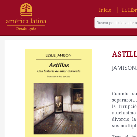
Inicio
La Libr
ASTIL
JAMISON,
Cuando su
separaron.
la irrupci
muchísimo 
divorcio, l
sus múltipl
Tras el é