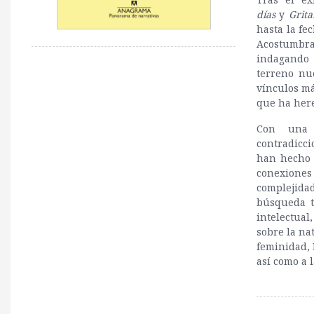
días
y
Grita
hasta la fe
Acostumbra
indagando 
terreno nu
vínculos má
que ha her
Con una v
contradicci
han hecho p
conexiones
complejida
búsqueda t
intelectual
sobre la na
feminidad, 
así como a 