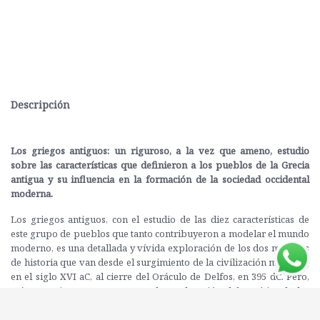
Descripción
Los griegos antiguos: un riguroso, a la vez que ameno, estudio
sobre las características que definieron a los pueblos de la Grecia
antigua y su influencia en la formación de la sociedad occidental
moderna.
Los griegos antiguos, con el estudio de las diez características de
este grupo de pueblos que tanto contribuyeron a modelar el mundo
moderno, es una detallada y vívida exploración de los dos milenios
de historia que van desde el surgimiento de la civilización micénica,
en el siglo XVI aC, al cierre del Oráculo de Delfos, en 395 dC. Pero,
más que ninguna otra cosa, es la exploración del espíritu de las
gentes que habitaron ese extenso territorio que llegó a ser la
antigua Grecia, desde las orillas del Mar Negro y otras regiones