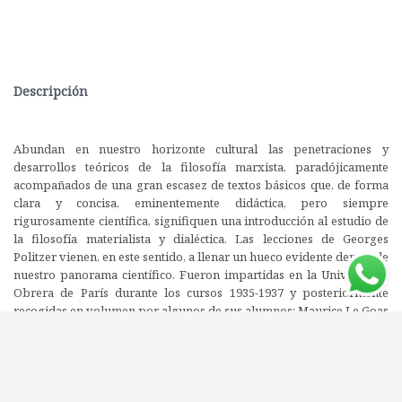
Descripción
Abundan en nuestro horizonte cultural las penetraciones y
desarrollos teóricos de la filosofía marxista, paradójicamente
acompañados de una gran escasez de textos básicos que, de forma
clara y concisa, eminentemente didáctica, pero siempre
rigurosamente científica, signifiquen una introducción al estudio de
la filosofía materialista y dialéctica. Las lecciones de Georges
Politzer vienen, en este sentido, a llenar un hueco evidente dentro de
nuestro panorama científico. Fueron impartidas en la Universidad
Obrera de París durante los cursos 1935-1937 y posteriormente
recogidas en volumen por algunos de sus alumnos: Maurice Le Goas
redactó los "Principios elementales" y Guy Besse y Maurice Caveing
los "Principios fundamentales".