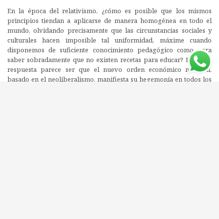
En la época del relativismo, ¿cómo es posible que los mismos
principios tiendan a aplicarse de manera homogénea en todo el
mundo, olvidando precisamente que las circunstancias sociales y
culturales hacen imposible tal uniformidad, máxime cuando
disponemos de suficiente conocimiento pedagógico como para
saber sobradamente que no existen recetas para educar? La única
respuesta parece ser que el nuevo orden económico mundial,
basado en el neoliberalismo, manifiesta su hegemonía en todos los
ámbitos sociales, requiriendo una educación que forme en aquellos
aspectos que las corporaciones multinacionales necesitan, y que al
tiempo convierta el sistema educativo en parte del mundo de los
negocios del que es posible obtener beneficios económicos. En
donde así se consiga, se dice que es de «calidad». De este modo, la
lógica neoliberal perfila no sólo el ámbito económico, sino también
el político, el educativo y el cultural.
Editorial: AKAL
ISBN: 9788446029410