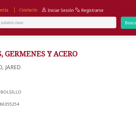
ería
Contacto
Iniciar Sesión
Registrarse
Busc
, GERMENES Y ACERO
, JARED
DE BOLSILLO
466355254