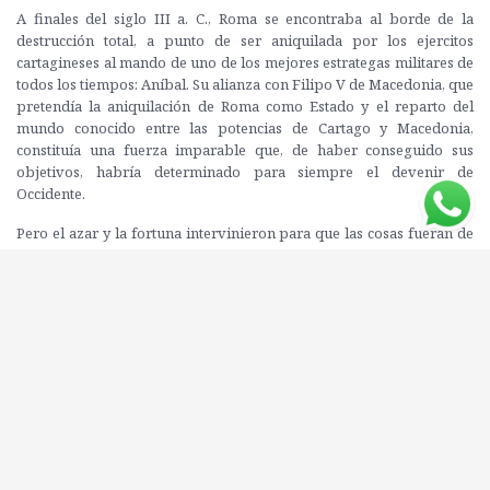
A finales del siglo III a. C., Roma se encontraba al borde de la
destrucción total, a punto de ser aniquilada por los ejercitos
cartagineses al mando de uno de los mejores estrategas militares de
todos los tiempos: Aníbal. Su alianza con Filipo V de Macedonia, que
pretendía la aniquilación de Roma como Estado y el reparto del
mundo conocido entre las potencias de Cartago y Macedonia,
constituía una fuerza imparable que, de haber conseguido sus
objetivos, habría determinado para siempre el devenir de
Occidente.
Pero el azar y la fortuna intervinieron para que las cosas fueran de
otro modo. Pocos años antes del estallido del más cruento conflicto
belico que se hubiera vivido en Roma, nació un niño que estaba
destinado a cambiar el curso de la Historia: Publio Cornelio
Escipión, a quien se conocerá como Africanus.
Basada en la novela homónima de Santiago Posteguillo, Iván García
y Daniel Domínguez -a cargo de la ilustración y de la adaptación del
guion, respectivamente- reelaboran en estas páginas la aventura de
infancia y juventud de uno de los personajes más influyentes de la
Historia.