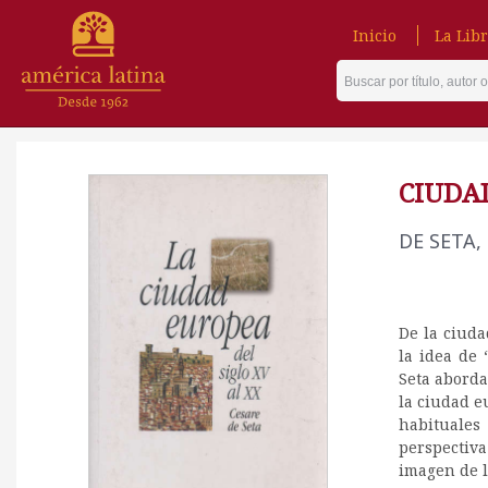
Inicio
La Libr
CIUDAD
DE SETA,
De la ciuda
la idea de 
Seta aborda
la ciudad e
habituale
perspectiva
imagen de l