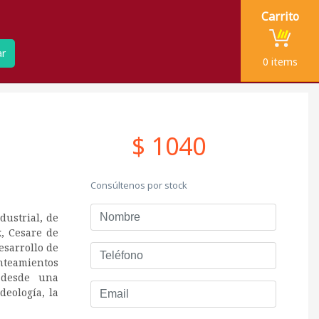
Carrito
ar
0
items
$ 1040
Consúltenos por stock
Nombre
dustrial, de
x, Cesare de
esarrollo de
Teléfono
anteamientos
 desde una
Email
deología, la