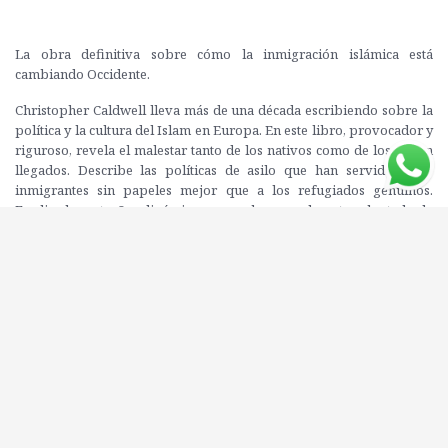
La obra definitiva sobre cómo la inmigración islámica está
cambiando Occidente.
Christopher Caldwell lleva más de una década escribiendo sobre la
política y la cultura del Islam en Europa. En este libro, provocador y
riguroso, revela el malestar tanto de los nativos como de los recién
llegados. Describe las políticas de asilo que han servido a los
inmigrantes sin papeles mejor que a los refugiados genuinos.
Explica las extrañas dinámicas que se han creado entre el estado de
bienestar y las tradiciones del tercer mundo, y las diferencias sobre
cuestiones sexuales que los separa. Escrito con la inteligencia de un
analista,
La revolución europea está destinada a ser la obra clásica sobre
cómo la inmigración musulmana cambió para siempre el rostro de
Occidente. La inmigración es uno de los temas que más preocupa a
la sociedad española. El prestigio y la solidez de la argumentación
de Caldwell le permiten avanzar opiniones polémicas. Será un libro
importante y controvertido a escala europea.