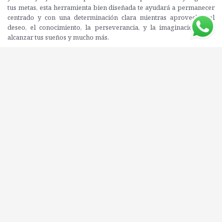
tus metas, esta herramienta bien diseñada te ayudará a permanecer
centrado y con una determinación clara mientras aprovechas el
deseo, el conocimiento, la perseverancia, y la imaginación para
alcanzar tus sueños y mucho más.
Editorial: OBELISCO
ISBN: 9788491119784
Compartí este libro con tus amigos