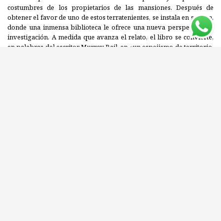
costumbres de los propietarios de las mansiones. Después de
obtener el favor de uno de estos terratenientes, se instala en su casa,
donde una inmensa biblioteca le ofrece una nueva perspectiva de
investigación. A medida que avanza el relato, el libro se convierte,
en palabras del escritor Murray Bail, en «un espejismo de territorio,
recuerdo, amor y literatura».
Las llanuras
, publicado en 1982, es un
clásico de la literatura australiana y una de las obras más celebradas
y fascinantes del autor.
Editorial: Editora Minúscula
ISBN: 9788494145797
Compartí este libro con tus amigos