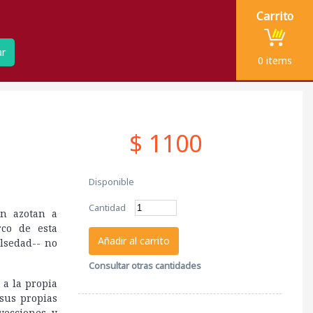
Carrito
ar
0
items
$ 1100
Disponible
Cantidad
ón azotan a
rco de esta
Añadir al carrito
alsedad-- no
Consultar otras cantidades
 a la propia
sus propias
yecciones y