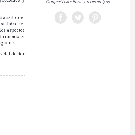
Compartí este libro con tus amigos
ránsito del
otalidad (el
les aspectos
 abrumadora:
igiones.
s del doctor