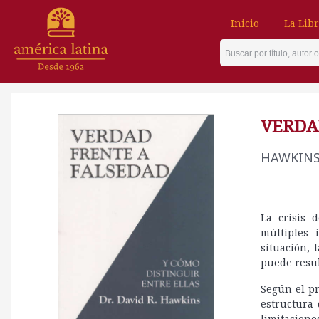
Inicio
La Libr
VERDA
HAWKINS,
La crisis 
múltiples 
situación, 
puede resu
Según el pr
estructura
limitacion