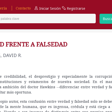
ería
Contacto
Iniciar Sesión
Registrarse
Busc
D FRENTE A FALSEDAD
 DAVID R.
de credibilidad, el desprestigio y especialmente la corrupci
instituciones y estamentos de nuestra sociedad. En el ma
la ambición del doctor Hawkins --diferenciar entre verdad y f
ltar más oportuna.
opio autor, esta confusión entre verdad y falsedad solo se debe
 de la mente humana, que es ingenua, crédula y está ciega a 
es. Tiende a ser incapaz de distinguir entre sus propias pro