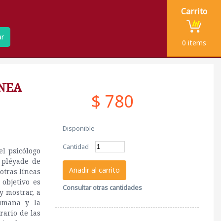
Carrito
ar
0
items
NEA
$ 780
Disponible
Cantidad
el psicólogo
a pléyade de
Añadir al carrito
otras líneas
 objetivo es
Consultar otras cantidades
y mostrar, a
humana y la
rario de las