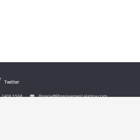
Twitter
/
2409 5568
libreria@libreriaamericalatina.com
nes
Ismael Muñoz y Cía Ltda. RUT 212864080014