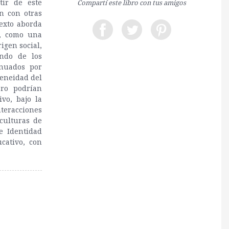
tir de este
Compartí este libro con tus amigos
n con otras
texto aborda
o, como una
igen social,
endo de los
inuados por
geneidad del
bro podrían
vo, bajo la
teracciones
 culturas de
e Identidad
cativo, con