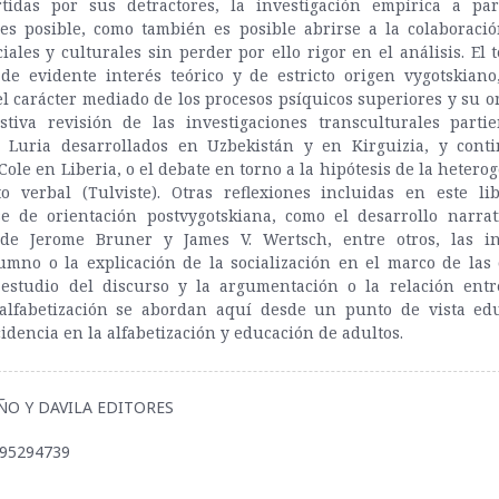
ertidas por sus detractores, la investigación empírica a par
es posible, como también es posible abrirse a la colaboració
ciales y culturales sin perder por ello rigor en el análisis. El 
 de evidente interés teórico y de estricto origen vygotskian
el carácter mediado de los procesos psíquicos superiores y su or
tiva revisión de las investigaciones transculturales parti
e Luria desarrollados en Uzbekistán y en Kirguizia, y cont
Cole en Liberia, o el debate en torno a la hipótesis de la hetero
o verbal (Tulviste). Otras reflexiones incluidas en este li
se de orientación postvygotskiana, como el desarrollo narrati
 de Jerome Bruner y James V. Wertsch, entre otros, las in
umno o la explicación de la socialización en el marco de las
l estudio del discurso y la argumentación o la relación entr
 alfabetización se abordan aquí desde un punto de vista edu
cidencia en la alfabetización y educación de adultos.
MIÑO Y DAVILA EDITORES
495294739