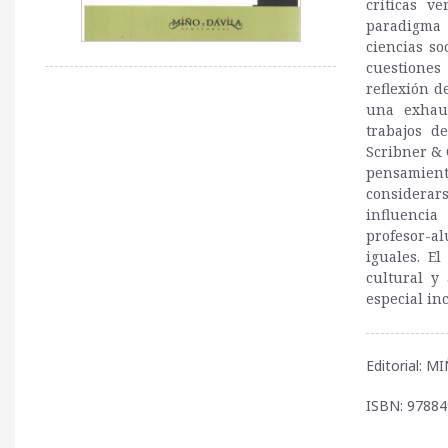
críticas v
paradigma 
ciencias so
cuestiones
reflexión d
una exhaus
trabajos d
Scribner & 
pensamient
considerar
influencia
profesor-al
iguales. E
cultural y
especial in
Editorial: 
ISBN: 9788