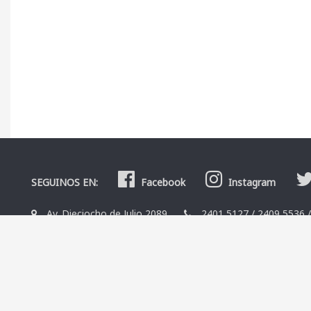
SEGUINOS EN:
Facebook
Instagram
Av. Dieciocho de Julio 2089
2401 5127
/
2409 5536
La Librería
Editoriales
Contacto
Términos y condicio