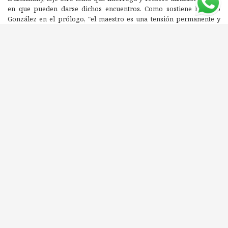
en que pueden darse dichos encuentros. Como sostiene Horacio
González en el prólogo, "el maestro es una tensión permanente y
también un rito de pasaje en la cultura. Forma de una continuidad y
también de un desvío, el maestro es antes que nada una parte de
nuestro lenguaje que surge de una interrogación dramática. ¿Puedo
conocer? ¿Puedo hacerlo en mi propio nombre? ¿Puedo ser
inspirado por la vida y los ejemplos de otros?" La autora nos coloca
frente a un desafío: hablar de encuentros y educación en estos
tiempos donde prevalecen los desencuentros y las instituciones
educativas perdieron la efectividad de entonces. Ahora bien, ¿cómo
hacerlo sin tentarse en mirar un ideal, un modelo que ya no nos
interpela como antes? Este libro es una invitación a renunciar, en las
relaciones de enseñanza, al poder entendido como sometimiento y
sujeción. Y a convertirlo en potencia que abra nuevos mundos y
pensamientos.
Editorial: MIÑO Y DAVILA EDITORES
ISBN: 9788496571839