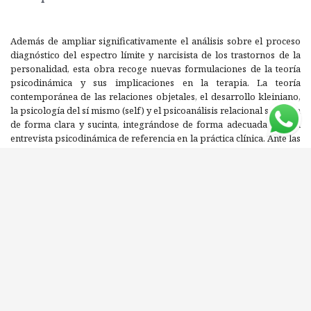
Además de ampliar significativamente el análisis sobre el proceso
diagnóstico del espectro límite y narcisista de los trastornos de la
personalidad, esta obra recoge nuevas formulaciones de la teoría
psicodinámica y sus implicaciones en la terapia. La teoría
contemporánea de las relaciones objetales, el desarrollo kleiniano,
la psicología del sí mismo (self) y el psicoanálisis relacional se tratan
de forma clara y sucinta, integrándose de forma adecuada en una
entrevista psicodinámica de referencia en la práctica clínica. Ante las
numerosas presiones ejercidas sobre el clínico actual que tienden a
interferir en la valoración integral de los pacientes, este libro es una
llamada a la acción sumamente oportuna para una valoración
diagnóstica cuidadosa y profunda de los síntomas, la personalidad y
el funcionamiento psicológico de los pacientes. Todos los casos
clínicos tratan acerca de personas reales, incluidos los autores, sus
amigos, alumnos y pacientes. Se han seleccionado situaciones o
rasgos tan comunes que casi todos los lectores se sientan capaces de
conectar con ellos.