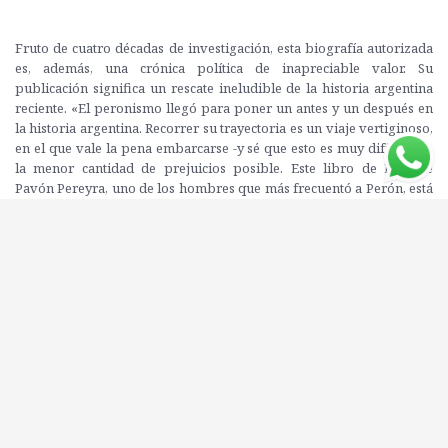
Fruto de cuatro décadas de investigación, esta biografía autorizada
es, además, una crónica política de inapreciable valor. Su
publicación significa un rescate ineludible de la historia argentina
reciente. «El peronismo llegó para poner un antes y un después en
la historia argentina. Recorrer su trayectoria es un viaje vertiginoso,
en el que vale la pena embarcarse -y sé que esto es muy difícil- con
la menor cantidad de prejuicios posible. Este libro de Enrique
Pavón Pereyra, uno de los hombres que más frecuentó a Perón, está
escrito en primera persona y con una prosa ágil y apasionante. El
autor fue el elegido por el General para confiarle sus secretos, sus
sueños y hasta sus miedos. Es un documento imprescindible para
adentrarse en la historia del peronismo y en la biografía de su
creador. Pero Pavón Pereyra no solo utilizó el invalorable y
exclusivo material de sus entrevistas, sino que profundizó a lo largo
de décadas de investigación exhaustiva en los distintos aspectos y
protagonistas de la vida de Perón y el desarrollo de su movimiento.
Es una gran noticia la reedición de este libro apasionante, que nos
ayudará a conocer la vida y el pensamiento de uno de los hombres
más importantes de la historia y la política argentinas». Felipe Pigna