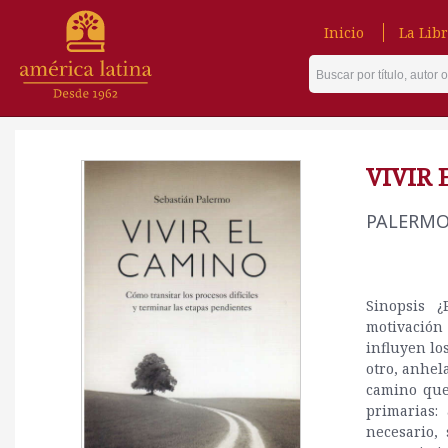
Inicio
La Libr
VIVIR
PALERMO
Sinopsis 
motivación
influyen lo
otro, anhel
camino que
primarias:
necesario,