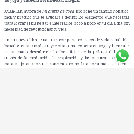
de yoga
, y encuentra el bienestar integral.
Xuan-Lan, autora de
Mi diario de yoga
, propone un camino holístico,
fácil y práctico que te ayudará a definir los elementos que necesitas
para lograr el bienestar e integrarlos poco a poco en tu día a día, sin
necesidad de revolucionar tu vida.
En su nuevo libro Xuan-Lan comparte consejos de vida saludable,
basados en su amplia trayectoria como experta en yoga y bienestar.
De su mano descubrirás los beneficios de la práctica del yoga a
través de la meditación, la respiración y las posturas específicas
para mejorar aspectos concretos como la autoestima o el sueño.
También conocerás los principios de una filosofía milenaria que te
proporcionará las pautas para una vida plena y equilibrada.
Además, la autora aboga por la meditación y
el
mindfulness
aplicados a la vida cotidiana para potenciar la
serenidad, e incluye una selección de
playlists
con las canciones
favoritas de la autora, seleccionadas para ser escuchados en
distintos estados de ánimo que, junto con recetas deliciosas y
saludables, te ayudarán a alcanzar el equilibrio perfecto entre
cuerpo, mente y espíritu.