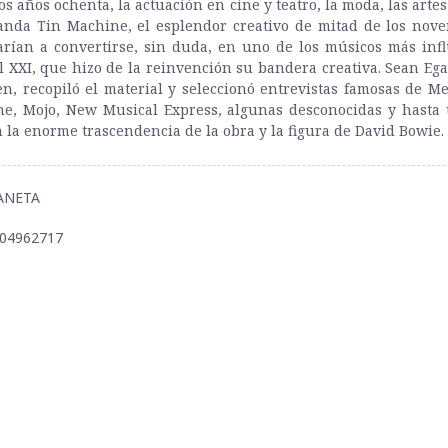
s años ochenta, la actuación en cine y teatro, la moda, las artes
anda Tin Machine, el esplendor creativo de mitad de los noven
arían a convertirse, sin duda, en uno de los músicos más inf
el XXI, que hizo de la reinvención su bandera creativa. Sean Ega
n, recopiló el material y seleccionó entrevistas famosas de M
one, Mojo, New Musical Express, algunas desconocidas y hasta 
 la enorme trascendencia de la obra y la figura de David Bowie.
LANETA
504962717