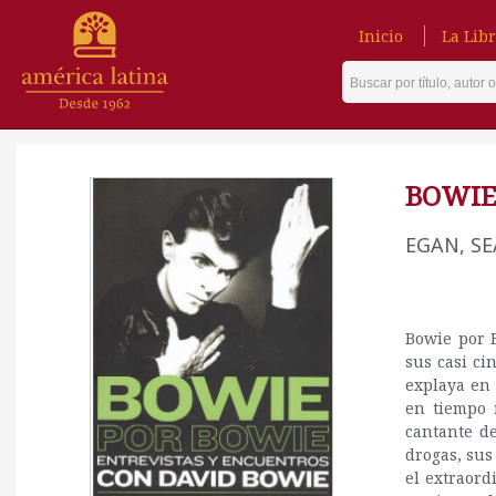
Inicio
La Libr
BOWIE
EGAN, S
Bowie por B
sus casi ci
explaya en 
en tiempo 
cantante de
drogas, sus
el extraord