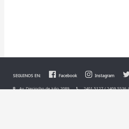
SEGUINOS EN:
Facebook
Instagram
Av. Dieciocho de Julio 2089
2401 5127
/
2409 5536
La Librería
Editoriales
Contacto
Términos y condicio