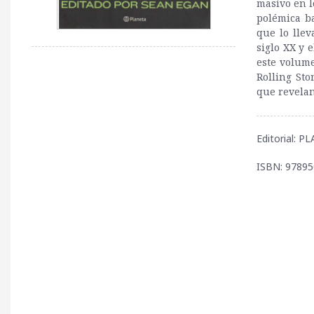
masivo en lo
polémica b
que lo llev
siglo XX y 
este volume
Rolling St
que revelan
Editorial: P
ISBN: 9789