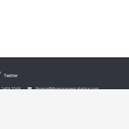
Twitter
/
2409 5568
libreria@libreriaamericalatina.com
nes
Ismael Muñoz y Cía Ltda. RUT 212864080014