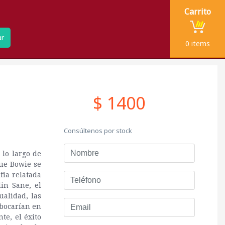
Carrito
ar
0
items
$ 1400
Consúltenos por stock
Nombre
 lo largo de
que Bowie se
fía relatada
Teléfono
in Sane, el
ualidad, las
Email
mbocarían en
te, el éxito