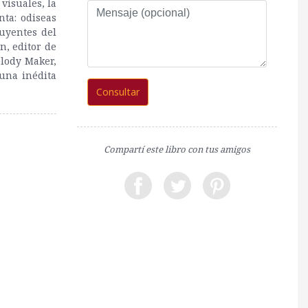
 visuales, la
Mensaje
ta: odiseas
(opcional)
luyentes del
n, editor de
elody Maker,
una inédita
Consultar
Compartí este libro con tus amigos