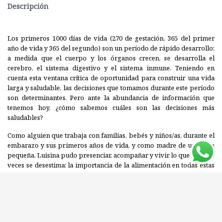
Descripción
Los primeros 1000 días de vida (270 de gestación, 365 del primer
año de vida y 365 del segundo) son un período de rápido desarrollo:
a medida que el cuerpo y los órganos crecen, se desarrolla el
cerebro, el sistema digestivo y el sistema inmune. Teniendo en
cuenta esta ventana crítica de oportunidad para construir una vida
larga y saludable, las decisiones que tomamos durante este período
son determinantes. Pero ante la abundancia de información que
tenemos hoy, ¿cómo sabemos cuáles son las decisiones más
saludables?
Como alguien que trabaja con familias, bebés y niños/as, durante el
embarazo y sus primeros años de vida, y como madre de una niña
pequeña, Luisina pudo presenciar, acompañar y vivir lo que muchas
veces se desestima: la importancia de la alimentación en todas estas
etapas. A partir de una extensa investigación que incluyó entrevistas
a destacados profesionales y su propia experiencia, Luisina explora
todas las aristas de este período. ¿Cómo me preparo para el
embarazo?, ¿influyen de alguna manera los distintos tipos de
parto?, ¿qué hay que saber sobre la