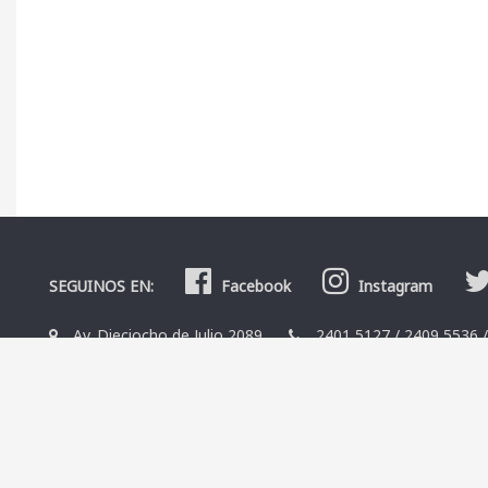
SEGUINOS EN:
Facebook
Instagram
Av. Dieciocho de Julio 2089
2401 5127
/
2409 5536
La Librería
Editoriales
Contacto
Términos y condicio