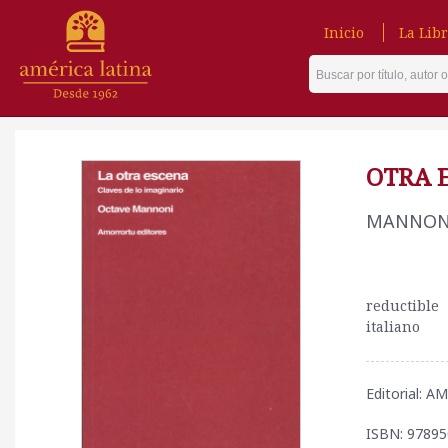
Inicio
La Libr
OTRA 
MANNONI
reductible
italiano
Editorial: 
ISBN: 9789