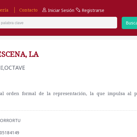
ería
Contacto
Iniciar Sesión
Registrarse
Busc
ESCENA, LA
,OCTAVE
 al orden formal de la representación, la que impulsa al 
AMORRORTU
505184149