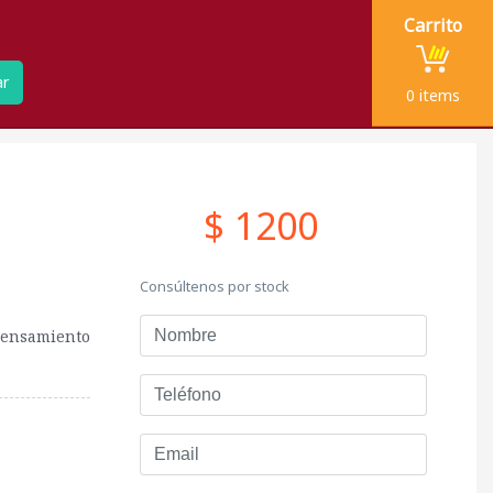
Carrito
ar
0
items
$ 1200
Consúltenos por stock
Nombre
pensamiento
Teléfono
Email