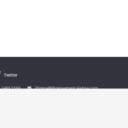
Twitter
/
2409 5568
libreria@libreriaamericalatina.com
nes
Ismael Muñoz y Cía Ltda. RUT 212864080014