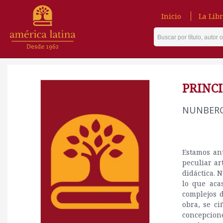
Inicio
La Libr
PRINCI
NUNBER
Estamos an
peculiar ar
didáctica. 
lo que aca
complejos d
obra, se ci
concepcion