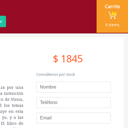
Carrito
ar
0
items
$ 1845
Consúltenos por stock
Nombre
iza por una
ta intención
co de Viena,
Teléfono
d los temas
luye en esta
Email
 yo, y a las
El libro de