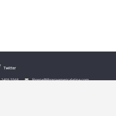
Twitter
/
2409 5568
libreria@libreriaamericalatina.com
nes
Ismael Muñoz y Cía Ltda. RUT 212864080014