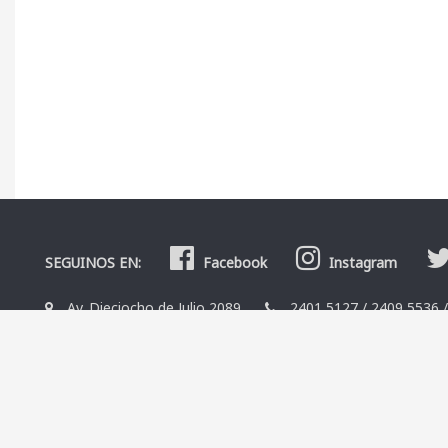
SEGUINOS EN:
Facebook
Instagram
Av. Dieciocho de Julio 2089
2401 5127
/
2409 5536
La Librería
Editoriales
Contacto
Términos y condicio