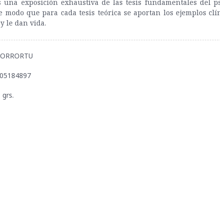
 una exposición exhaustiva de las tesis fundamentales del psi
e modo que para cada tesis teórica se aportan los ejemplos clí
y le dan vida.
AMORRORTU
505184897
 grs.