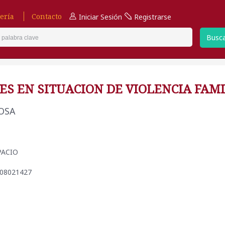
ería
Contacto
Iniciar Sesión
Registrarse
Busc
ES EN SITUACION DE VIOLENCIA FAM
ROSA
SPACIO
508021427