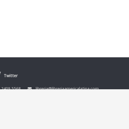
Twitter
/
2409 5568
libreria@libreriaamericalatina.com
nes
Ismael Muñoz y Cía Ltda. RUT 212864080014