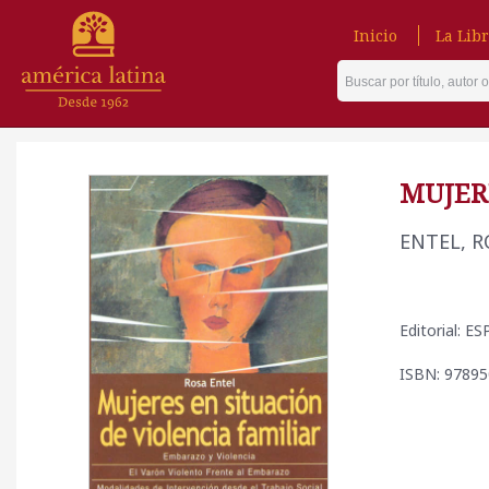
Inicio
La Libr
MUJER
ENTEL, 
Editorial: E
ISBN: 9789