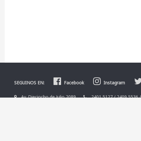
SEGUINOS EN:
Facebook
Instagram
Av. Dieciocho de Julio 2089
2401 5127
/
2409 5536
La Librería
Editoriales
Contacto
Términos y condicio