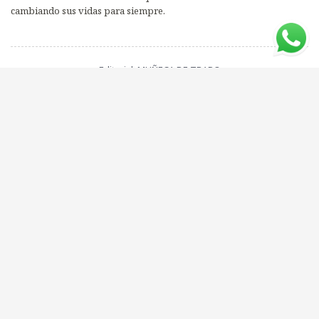
cambiando sus vidas para siempre.
Editorial: MUÑECA DE TRAPO
ISBN: 9789569829741
Compartí este libro con tus amigos