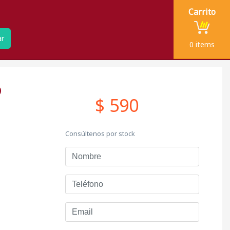
Carrito
ar
0
items
O
$ 590
Consúltenos por stock
Nombre
Teléfono
Email