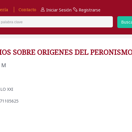
ería
Contacto
Iniciar Sesión
Registrarse
Busc
IOS SOBRE ORIGENES DEL PERONISM
 M
IGLO XXI
871105625