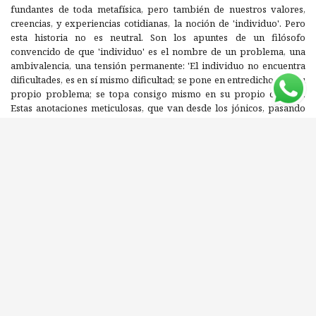
fundantes de toda metafísica, pero también de nuestros valores,
creencias, y experiencias cotidianas, la noción de 'individuo'. Pero
esta historia no es neutral. Son los apuntes de un filósofo
convencido de que 'individuo' es el nombre de un problema, una
ambivalencia, una tensión permanente: 'El individuo no encuentra
dificultades, es en sí mismo dificultad; se pone en entredicho y es su
propio problema; se topa consigo mismo en su propio camino'.
Estas anotaciones meticulosas, que van desde los jónicos, pasando
por toda la antigüedad grecolatina, la escolástica medieval, las
doctrinas cristianas, el cartesianismo y sus herederos, hasta llegar a
los pensadores modernos, serán un inventario de las paradojas que
alimentaron y siguen alimentando dilemas metafísicos, éticos y
políticos. ¿Puede definirse al individuo en función de una
interioridad absoluta, estructura o proceso interno, sin que pierda
entonces su singularidad? Y si su unidad está dada por su
participación en una Idea, o en Dios, o en la Ciudad, ¿no pierde
entonces toda consistencia propia? ¿El individuo es hecho fáctico o
potencial? ¿Es puro acontecimiento o tiene una sustancia? ¿Se
desarrolla rompiendo lazos con la sociedad o integrándose a una
comunidad, una tradición, una historia? En la selección de los
problemas y el modo de plantearlos, y particularmente en los
comentarios a pie de página, ya se esboza la superación de esta