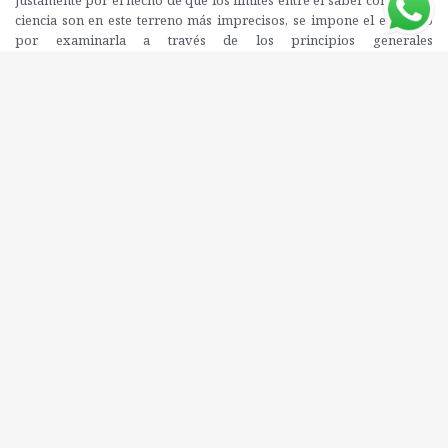
ciencia son en este terreno más imprecisos, se impone el esfuerzo
por examinarla a través de los principios generales
proporcionados por el saber epistemológico. Así, la pregunta
referida a si la sociología es o no una ciencia, y una ciencia como las
otras, debe sustituirse por la pregunta sobre el tipo de organización
y funcionamiento de la fortaleza científica más favorable a la
aparición y desarrollo de una investigación sometida a controles
científicos. El "oficio" de sociólogo es una teoría de la construcción
sociológica del objeto convertida en habitus, así lo definen los
autores a lo largo de este texto. Poseer un oficio es saber que, para
tener una posibilidad de construir el objeto, hay que volver
explícitos los supuestos, o incluso revelar que lo real es relacional,
que lo que existe son las relaciones, vale decir, algo que no se ve, a
diferencia de los individuos o los grupos.
Editorial: SIGLO XXI
ISBN: 9789876290005
Peso: 500 grs.