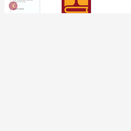
SENTIMIENTO DE
ERA DEL HARTAZGO, LA
INSEGURIDAD, EL
KESSLER, GABRIEL
KESSLER, GABRIEL
$ 1000
$ 1100
Consultar stock
Consultar stock
SEGUINOS EN:
Facebook
Instagram
Av. Dieciocho de Julio 2089
2401 5127
/
2409 5536