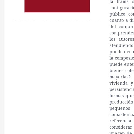
la trama s
configuraci
público, co
cuanto a di
del conjun
comprender
los autore
atendiendo
puede deci
la composic
puede ente
bienes cole
mayorías? 
vivienda y
persistenc
formas que 
producción 
pequeños 
consistenci
referencia
considerar 
imagen de 