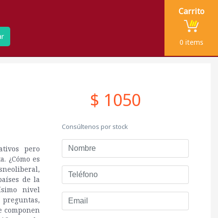
Carrito
ar
0
items
$ 1050
Consúltenos por stock
Nombre
ativos pero
a. ¿Cómo es
sneoliberal,
Teléfono
países de la
ísimo nivel
Email
 preguntas,
ue componen