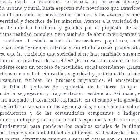
ocial, desde la estructura de clases, los procesos demogr
ón urbana y rural, hasta aspectos más novedosos que atravies
mo el consumo, los movimientos sociales, y los avances y lim
versidad y derechos de las minorías. Atentos a la variedad de
to de nuestro territorio, y guiados por el propósito de sis
 una realidad compleja pero también de abrir interrogantes p
s analizan el estado actual de los sectores populares, med
 a su heterogeneidad interna y sin eludir aristas problemátic
rse que ha cambiado una sociedad si no han cambiado sustanc
ión ni las prácticas de las elites? ¿El acceso al consumo de lo
nderse como un proceso de movilidad social ascendente? ¿Hast
ctivos como salud, educación, seguridad y justicia están al al
Examinan también los procesos migratorios, el encarecim
 la falta de políticas de regulación de la tierra, lo que 
ia de la segregación y fragmentación residencial. Asimismo, e
ha adoptado el desarrollo capitalista en el campo y la globali
agrícola de la mano de los agronegocios, en detrimento sobre
productores y de las comunidades campesinas e indígen
a de su enfoque y de los desarrollos específicos, este libro es
 fundamental para ponderar los cambios sociales de la últi
su alcance y sustentabilidad en el tiempo. Al devolverle a la 
sí misma, contribuye también a señalar cuáles son los temas 