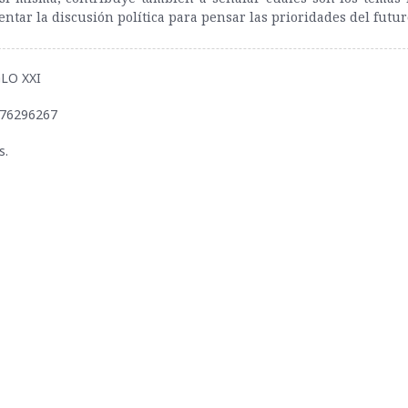
entar la discusión política para pensar las prioridades del futur
IGLO XXI
876296267
s.