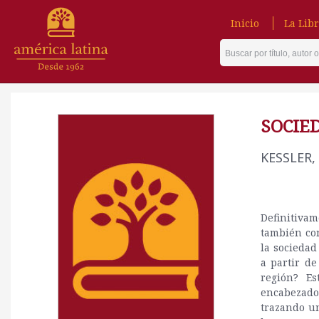
Inicio
La Libr
SOCIE
KESSLER,
Definitiva
también co
la sociedad
a partir de
región? Es
encabezado
trazando u