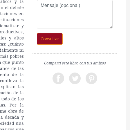
áficos y la
Mensaje
an el debate
(opcional)
itaciones en
 situaciones
tematizar y
roductivos,
ios y altos
Consultar
as: ¿cuánto
ialmente ni
s más pobres
a qué punto
Compartí este libro con tus amigos
cance de las
iento de la
conlleva la
xplican las
zación de la
 todo de los
as. Por la
 una obra de
ma década y
sociedad una
básicos que