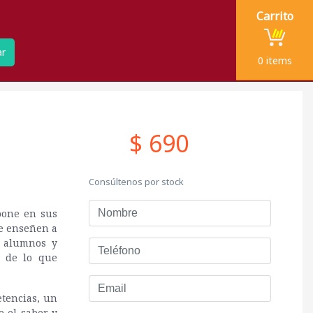
Carrito
ar
0
items
$ 690
Consúltenos por stock
Nombre
pone en sus
e enseñen a
s alumnos y
Teléfono
r de lo que
Email
tencias, un
e el saber y