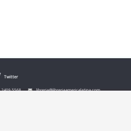
Twitter
/
2409 5568
libreria@libreriaamericalatina.com
nes
Ismael Muñoz y Cía Ltda. RUT 212864080014