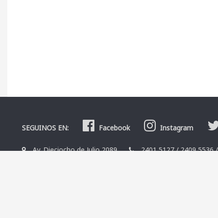
SEGUINOS EN:
Facebook
Instagram
Av. Dieciocho de Julio 2089
2401 5127
/
2409 5536
La Librería
Editoriales
Contacto
Términos y condicio