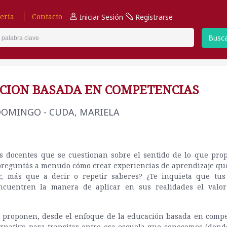
ería
Contacto
Iniciar Sesión
Registrarse
Busc
CION BASADA EN COMPETENCIAS
DOMINGO - CUDA, MARIELA
os docentes que se cuestionan sobre el sentido de lo que pro
 preguntás a menudo cómo crear experiencias de aprendizaje qu
r, más que a decir o repetir saberes? ¿Te inquieta que tu
cuentren la manera de aplicar en sus realidades el valo
s proponen, desde el enfoque de la educación basada en compe
rnativo para transitar entre esa escuela que conocemos (dond