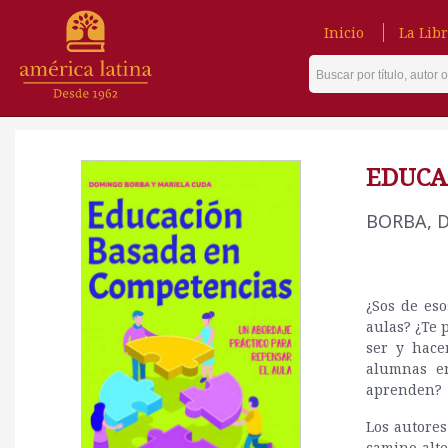
Inicio
La Libr
EDUCA
BORBA, 
¿Sos de es
aulas? ¿Te
ser y hace
alumnas en
aprenden?
Los autore
camino alte