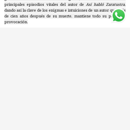
principales episodios vitales del autor de
Así habló Zaratustra
,
dando así la clave de los enigmas e intuiciones de un autor que, más
de cien años después de su muerte, mantiene todo su poder de
provocación.
Editorial: TUSQUETS
ISBN: 9789876705776
Compartí este libro con tus amigos