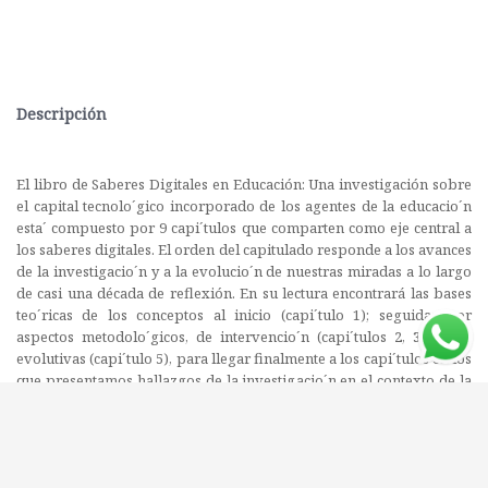
Descripción
El libro de Saberes Digitales en Educación: Una investigación sobre
el capital tecnolo´gico incorporado de los agentes de la educacio´n
esta´ compuesto por 9 capi´tulos que comparten como eje central a
los saberes digitales. El orden del capitulado responde a los avances
de la investigacio´n y a la evolucio´n de nuestras miradas a lo largo
de casi una década de reflexión. En su lectura encontrará las bases
teo´ricas de los conceptos al inicio (capi´tulo 1); seguidas por
aspectos metodolo´gicos, de intervencio´n (capi´tulos 2, 3 y 4) y
evolutivas (capi´tulo 5), para llegar finalmente a los capi´tulos en los
que presentamos hallazgos de la investigacio´n en el contexto de la
educacio´n ba´sica y superior, así como la inminente necesidad de
formacio´n de profesores (capi´tulos 6, 7 y 8). El libro cierra con el
ana´lisis de un futuro que ya ha iniciado y que apunta hacia una
nueva era en la que el software disciplinario será cada vez más