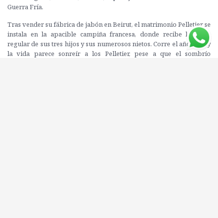
Guerra Fría.
Tras vender su fábrica de jabón en Beirut, el matrimonio Pelletier se
instala en la apacible campiña francesa, donde recibe la visita
regular de sus tres hijos y sus numerosos nietos. Corre el año 1959 y
la vida parece sonreír a los Pelletier, pese a que el sombrío
panorama político nacional e internacional no invita al optimismo.
Pero todo cambia cuando, en plena Guerra Fría y con el comunismo
en horas altas, uno de sus hijos debe dirigir una peligrosa misión en
Praga, detrás del Telón de Acero, de la que no sabe si va a poder
salir indemne o ni siquiera vivo... Atrapado en una ciudad donde
reinan la policía, el ejército, los delatores y los informadores, deberá
superar una prueba a la que se ha comprometido en nombre de un
valor moral que considera superior. Esta aventura afectará
profundamente a la familia y pondrá a prueba el vínculo afectivo y
la solidez de los lazos de todos sus miembros.
Tercera entrega de la saga familiar sobre el clan Pelletier,
Un futuro
prometedor
es un auténtico homenaje a la novela de acción con la
amenaza nuclear como telón de fondo. En ella, Pierre Lemaitre nos
ofrece, una vez más, un retrato exultante de una época tan
turbulenta como fascinante.