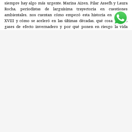
siempre hay algo más urgente. Marina Aizen, Pilar Assefh y Laura
Rocha, periodistas de larguísima trayectoria en cuestiones
ambientales, nos cuentan cómo empezó esta historia en el siglo
XVIII y cómo se aceleró en las últimas décadas, qué cosa son los
gases de efecto invernadero y por qué ponen en riesgo la vida
humana y no humana, qué científicos alertaron sobre lo que pasaba
y cómo operaron y operan el negacionismo y las fake news, qué
peso tienen las pequeñas acciones individuales (reciclar biromes,
plantar árboles, compostar) y qué responsabilidad cabe a los
gobiernos para encarar esta crisis existencial. También nos invitan
a aprovechar la ventana de oportunidad que todavía tenemos para
replantearnos todo, desde qué producimos hasta cómo lo
producimos, qué consumimos y en qué cantidad, cómo nos
movemos y nos alimentamos, cómo administramos la transición
hacia energías renovables. Entender de verdad la crisis climática
supone dejar de verla como si fuera competencia de
conservacionistas o fanáticos de bichos raros. (Re)calientes es un
aporte imprescindible para que nuestro mundo al rojo vivo se
convierta en un eje transversal de la agenda política y económica. Y
es un llamamiento a dejar de procrastinar, porque la solución no
vendrá de ninguna tecnología mágica, sino de lo que podamos
generar nosotros.